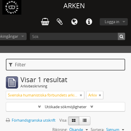
ARKEN
Logga in
ökingångar
Filter
Visar 1 resultat
Arkivbeskrivning
Svenska humanistiska förbundets arkiv: handlingar 2003-2012
Arkiv
Utökade sökmöjligheter
Förhandsgranska utskrift
Visa:
Riktning:
Ökande
Sortera:
Signum