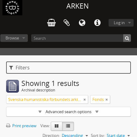
ARKEN
Log in
Browse
Filters
Showing 1 results
Archival description
Svenska humanistiska förbundets arkiv: handlingar 2003-2012
Fonds
Advanced search options
Print preview
View:
Direction:
Descending
Sort by:
Start date