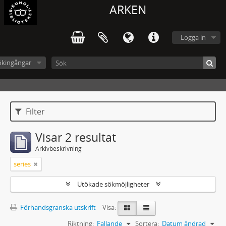
ARKEN
Logga in
ökingångar
Filter
Visar 2 resultat
Arkivbeskrivning
series
Utökade sökmöjligheter
Förhandsgranska utskrift
Visa:
Riktning:
Fallande
Sortera:
Datum ändrad