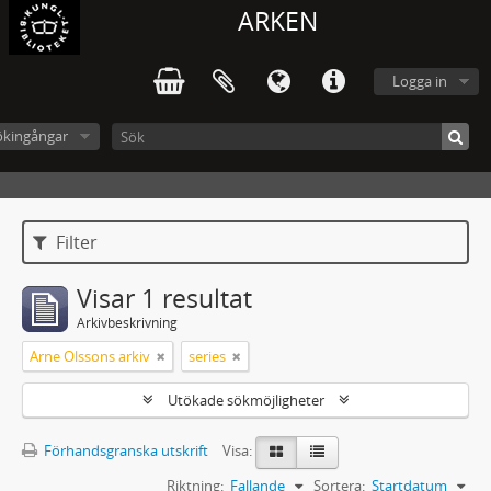
ARKEN
Logga in
ökingångar
Filter
Visar 1 resultat
Arkivbeskrivning
Arne Olssons arkiv
series
Utökade sökmöjligheter
Förhandsgranska utskrift
Visa:
Riktning:
Fallande
Sortera:
Startdatum