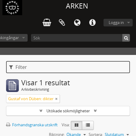
ARKEN
Logga in
ökingångar
Filter
Visar 1 resultat
Arkivbeskrivning
Gustaf von Düben: dikter
Utökade sökmöjligheter
Förhandsgranska utskrift
Visa:
Riktning:
Ökande
Sortera:
Slutdatum