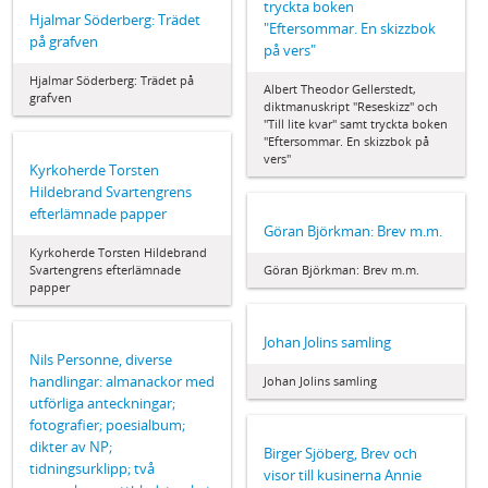
tryckta boken
Hjalmar Söderberg: Trädet
"Eftersommar. En skizzbok
på grafven
på vers"
Hjalmar Söderberg: Trädet på
Albert Theodor Gellerstedt,
grafven
diktmanuskript "Reseskizz" och
"Till lite kvar" samt tryckta boken
"Eftersommar. En skizzbok på
vers"
Kyrkoherde Torsten
Hildebrand Svartengrens
efterlämnade papper
Göran Björkman: Brev m.m.
Kyrkoherde Torsten Hildebrand
Svartengrens efterlämnade
Göran Björkman: Brev m.m.
papper
Johan Jolins samling
Nils Personne, diverse
handlingar: almanackor med
Johan Jolins samling
utförliga anteckningar;
fotografier; poesialbum;
dikter av NP;
Birger Sjöberg, Brev och
tidningsurklipp; två
visor till kusinerna Annie