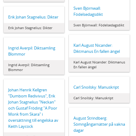
Sven Björnwall:
Födelsedagsdikt
Erik Johan Stagnelius: Dikter
Sven Björnwall: Födelsedagsdikt
Erik Johan Stagnelius: Dikter
Karl August Nicander:
Ingrid Averpil: Diktsamling
Diktmanus En fallen ängel
Blommor
Karl August Nicander: Diktmanus
Ingrid Averpil: Diktsamling
En fallen ängel
Blommor
Carl Snoilsky: Manuskript
Johan Henrik Kellgren
"Dumbom Redivivus", Erik
Carl Snoilsky: Manuskript
Johan Stagnelius "Neckan"
och Gustaf Fröding "A Poor
Monk from Skara" i
August Strindberg:
översättning till engelska av
Sömngångarnätter på vakna
Keith Laycock
dagar