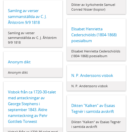
Dikter av kyrkoherde Samuel
Conrad Nisser (kopior)
Samling av verser
sammanställda av C. J.
Åhlström 9/9 1818
Elisabet Henrietta
Samling av verser
Cederschiölds (1804-1868)
sammanställda av C. J. Åhlström
poesialbum
9/9 1818
Elisabet Henrietta Cederschiölds
(1804-1868) poesialbum
Anonym dikt
Anonym dikt
N. P. Anderssons visbok
N. P. Anderssons visbok
Visbok från ca 1720-30-talet
med anteckningar av
George Stephens i
Dikten "Kalken" av Esaias
september 1843. Äldre
Tegnér i samtida avskrift
namnteckning av Pehr
Gottlieb Torwest
Dikten "Kalken" av Esaias Tegnér
i samtida avskrift
Visbok från ca 1720-30-talet med