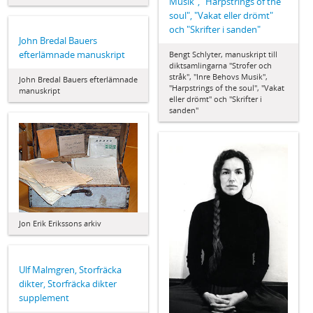
Musik", "Harpstrings of the
soul", "Vakat eller drömt"
och "Skrifter i sanden"
John Bredal Bauers
efterlämnade manuskript
Bengt Schlyter, manuskript till
diktsamlingarna "Strofer och
stråk", "Inre Behovs Musik",
John Bredal Bauers efterlämnade
"Harpstrings of the soul", "Vakat
manuskript
eller drömt" och "Skrifter i
sanden"
Jon Erik Erikssons arkiv
Ulf Malmgren, Storfräcka
dikter, Storfräcka dikter
supplement