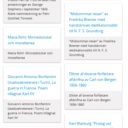
anteckningar av George
Stephens i september 1843.
"Midsommar-resan" av
Äldre namnteckning av Pehr
Gottlieb Torwest
Fredrika Bremer med
handskriven dedikationsdikt
till N. F. S. Grundtvig
Maria Röhl: Minnesböcker
"Midsommar-resan" av Fredrika
och miscellanea
Bremer med handskriven
dedikationsdikt till N. F. S.
Maria Röhl: Minnesböcker och
Grundtvig
miscellanea
Dikter af diverse författare
Giovanni Antonio Bonfantini
afskrifna av Carl von Bergen
(stadssekreterare i Turin), La
1856-1860
guerra in Francia. Poem
tillägnat Karl XV
Dikter af diverse författare
afskrifna av Carl von Bergen
Giovanni Antonio Bonfantini
1856-1860
(stadssekreterare i Turin), La
guerra in Francia. Poem tillägnat
Karl XV
Karl Warburg "Prolog vid