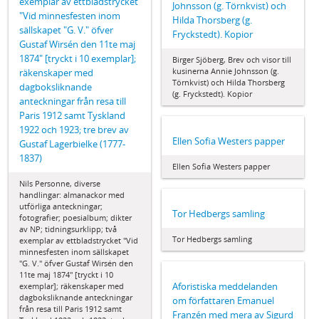
exemplar av ettbladstrycket
Johnsson (g. Törnkvist) och
"Vid minnesfesten inom
Hilda Thorsberg (g.
sällskapet "G. V." öfver
Fryckstedt). Kopior
Gustaf Wirsén den 11te maj
1874" [tryckt i 10 exemplar];
Birger Sjöberg, Brev och visor till
kusinerna Annie Johnsson (g.
räkenskaper med
Törnkvist) och Hilda Thorsberg
dagboksliknande
(g. Fryckstedt). Kopior
anteckningar från resa till
Paris 1912 samt Tyskland
1922 och 1923; tre brev av
Ellen Sofia Westers papper
Gustaf Lagerbielke (1777-
1837)
Ellen Sofia Westers papper
Nils Personne, diverse
handlingar: almanackor med
utförliga anteckningar;
Tor Hedbergs samling
fotografier; poesialbum; dikter
av NP; tidningsurklipp; två
Tor Hedbergs samling
exemplar av ettbladstrycket "Vid
minnesfesten inom sällskapet
"G. V." öfver Gustaf Wirsén den
11te maj 1874" [tryckt i 10
Aforistiska meddelanden
exemplar]; räkenskaper med
dagboksliknande anteckningar
om författaren Emanuel
från resa till Paris 1912 samt
Franzén med mera av Sigurd