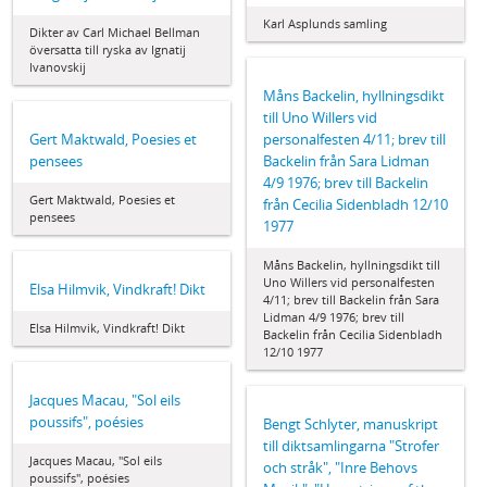
Karl Asplunds samling
Dikter av Carl Michael Bellman
översatta till ryska av Ignatij
Ivanovskij
Måns Backelin, hyllningsdikt
till Uno Willers vid
Gert Maktwald, Poesies et
personalfesten 4/11; brev till
pensees
Backelin från Sara Lidman
4/9 1976; brev till Backelin
Gert Maktwald, Poesies et
från Cecilia Sidenbladh 12/10
pensees
1977
Måns Backelin, hyllningsdikt till
Uno Willers vid personalfesten
Elsa Hilmvik, Vindkraft! Dikt
4/11; brev till Backelin från Sara
Lidman 4/9 1976; brev till
Elsa Hilmvik, Vindkraft! Dikt
Backelin från Cecilia Sidenbladh
12/10 1977
Jacques Macau, "Sol eils
poussifs", poésies
Bengt Schlyter, manuskript
till diktsamlingarna "Strofer
Jacques Macau, "Sol eils
och stråk", "Inre Behovs
poussifs", poésies