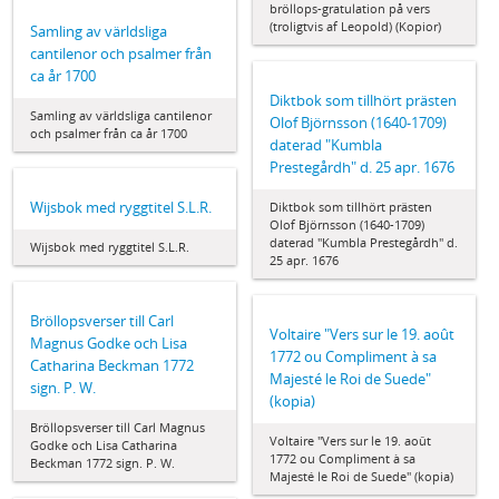
bröllops-gratulation på vers
(troligtvis af Leopold) (Kopior)
Samling av världsliga
cantilenor och psalmer från
ca år 1700
Diktbok som tillhört prästen
Samling av världsliga cantilenor
Olof Björnsson (1640-1709)
och psalmer från ca år 1700
daterad "Kumbla
Prestegårdh" d. 25 apr. 1676
Wijsbok med ryggtitel S.L.R.
Diktbok som tillhört prästen
Olof Björnsson (1640-1709)
daterad "Kumbla Prestegårdh" d.
Wijsbok med ryggtitel S.L.R.
25 apr. 1676
Bröllopsverser till Carl
Voltaire "Vers sur le 19. août
Magnus Godke och Lisa
1772 ou Compliment à sa
Catharina Beckman 1772
Majesté le Roi de Suede"
sign. P. W.
(kopia)
Bröllopsverser till Carl Magnus
Voltaire "Vers sur le 19. août
Godke och Lisa Catharina
1772 ou Compliment à sa
Beckman 1772 sign. P. W.
Majesté le Roi de Suede" (kopia)