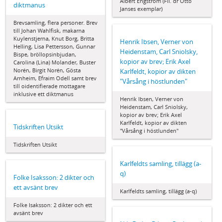
Albert Engström (Fil. dr Otto
diktmanus
Janses exemplar)
Brevsamling, flera personer. Brev
till Johan Wahlfisk, makarna
Kuylenstjerna, Knut Borg, Britta
Henrik Ibsen, Verner von
Helling, Lisa Pettersson, Gunnar
Heidenstam, Carl Sniolsky,
Bispe, bröllopsinbjudan,
kopior av brev; Erik Axel
Carolina (Lina) Molander, Buster
Norén, Birgit Norén, Gösta
Karlfeldt, kopior av dikten
Arnheim, Efraim Odell samt brev
"Vårsång i höstlunden"
till oidentifierade mottagare
inklusive ett diktmanus
Henrik Ibsen, Verner von
Heidenstam, Carl Sniolsky,
kopior av brev; Erik Axel
Karlfeldt, kopior av dikten
Tidskriften Utsikt
"Vårsång i höstlunden"
Tidskriften Utsikt
Karlfeldts samling, tillägg (a-
q)
Folke Isaksson: 2 dikter och
ett avsänt brev
Karlfeldts samling, tillägg (a-q)
Folke Isaksson: 2 dikter och ett
avsänt brev