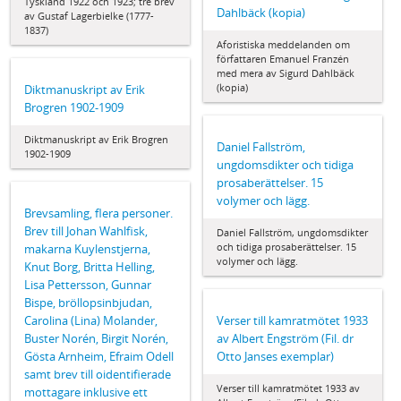
Tyskland 1922 och 1923; tre brev
Dahlbäck (kopia)
av Gustaf Lagerbielke (1777-
1837)
Aforistiska meddelanden om
författaren Emanuel Franzén
med mera av Sigurd Dahlbäck
(kopia)
Diktmanuskript av Erik
Brogren 1902-1909
Diktmanuskript av Erik Brogren
Daniel Fallström,
1902-1909
ungdomsdikter och tidiga
prosaberättelser. 15
volymer och lägg.
Brevsamling, flera personer.
Brev till Johan Wahlfisk,
Daniel Fallström, ungdomsdikter
och tidiga prosaberättelser. 15
makarna Kuylenstjerna,
volymer och lägg.
Knut Borg, Britta Helling,
Lisa Pettersson, Gunnar
Bispe, bröllopsinbjudan,
Carolina (Lina) Molander,
Verser till kamratmötet 1933
Buster Norén, Birgit Norén,
av Albert Engström (Fil. dr
Gösta Arnheim, Efraim Odell
Otto Janses exemplar)
samt brev till oidentifierade
Verser till kamratmötet 1933 av
mottagare inklusive ett