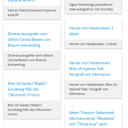
kopia av avskrift
Signe Klemmings poesialbum
med autograf av Carl Snoilsky
Vers av Klara Johansson kopia av
avskrift
Verner von Heidenstam: 2
Diverse autografer som
dikter
tillhört Cecilia Beselin von
Verner von Heidenstam: 2 dikter
Brauns boksamling
Diverse autografer som tillhört
Cecilia Beselin von Brauns
Verner von Heidenstam:
boksamling
Brev till Hjalmar Falk,
fotografi och diktmanus
Brev till Gerda ("Malla")
Verner von Heidenstam: Brev till
Sundberg från Ida
Hjalmar Falk, fotografi och
diktmanus
("Mumma") Frohm
Brev till Gerda ("Malla")
Sundberg från Ida ("Mumma")
Albert Theodor Gellerstedt,
Frohm
diktmanuskript "Reseskizz"
och "Till lite kvar" samt