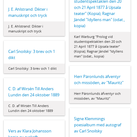
studentspektaklen den 20
och 21 April 1877 å Upsala
J. E. Ahlstrand: Dikter i
teater" (Kopia); Ragnar
manuskript och tryck
Jändel "Idyllens man" (odat.,
kopia)
J. E. Ahlstrand: Dikter i
manuskript och tryck
Karl Warburg "Prolog vid
studentspektaklen den 20 och
21 April 1877 å Upsala teater"
Carl Snoilsky: 3 brev och 1
(Kopia); Ragnar Jändel "Idyllens
man" (odat., kopia)
dikt
Carl Snoilsky: 3 brev och 1 dikt
Herr Päronlunds äfventyr
och missöden, av "Mauritz"
C. D. af Wirsén Till Anders
Herr Päronlunds äfventyr och
Lundin den 24 oktober 1889
missöden, av "Mauritz"
C. D. af Wirsén Till Anders
Lundin den 24 oktober 1889
Signe Klemmings
poesialbum med autograf
Vers av Klara Johansson
av Carl Snoilsky