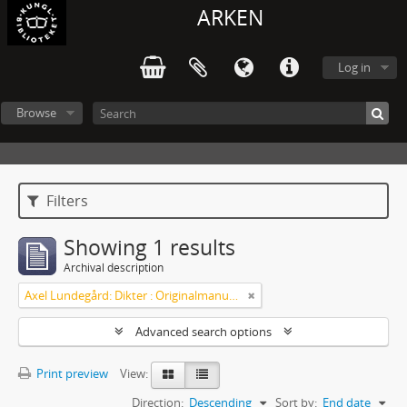
ARKEN
Log in
Browse
Filters
Showing 1 results
Archival description
Axel Lundegård: Dikter : Originalmanuskript
Advanced search options
Print preview
View:
Direction:
Descending
Sort by:
End date