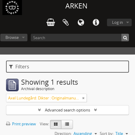
ARKEN
Log in
Browse
Filters
Showing 1 results
Archival description
Axel Lundegård: Dikter : Originalmanuskript
Advanced search options
Print preview
View:
Direction:
Ascending
Sort by:
Title