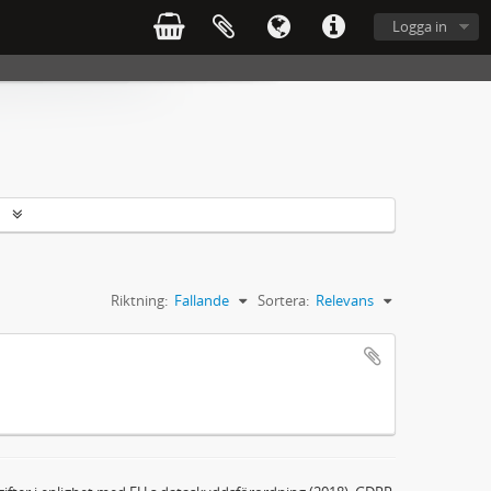
Logga in
r
Riktning:
Fallande
Sortera:
Relevans