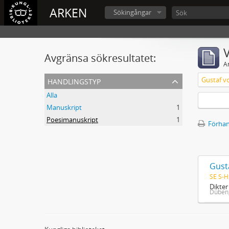
ARKEN
Sökingångar
V
Avgränsa sökresultatet:
A
handlingstyp
Gustaf v
Alla
Manuskript
1
Poesimanuskript
1
Förhan
Gust
SE S-H
Dikte
Düben,