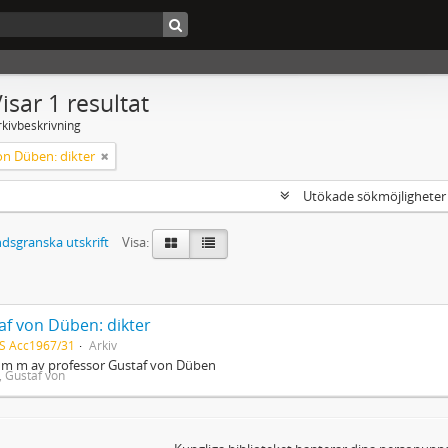
isar 1 resultat
rkivbeskrivning
on Düben: dikter
Utökade sökmöjlighete
dsgranska utskrift
Visa:
af von Düben: dikter
S Acc1967/31
Arkiv
r m m av professor Gustaf von Düben
 Gustaf von