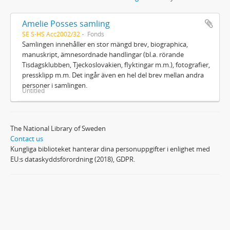
Amelie Posses samling
SE S-HS Acc2002/32
Fonds
Samlingen innehåller en stor mängd brev, biographica,
manuskript, ämnesordnade handlingar (bl.a. rörande
Tisdagsklubben, Tjeckoslovakien, flyktingar m.m.), fotografier,
pressklipp m.m. Det ingår även en hel del brev mellan andra
personer i samlingen.
Untitled
The National Library of Sweden
Contact us
Kungliga biblioteket hanterar dina personuppgifter i enlighet med
EU:s dataskyddsförordning (2018), GDPR.