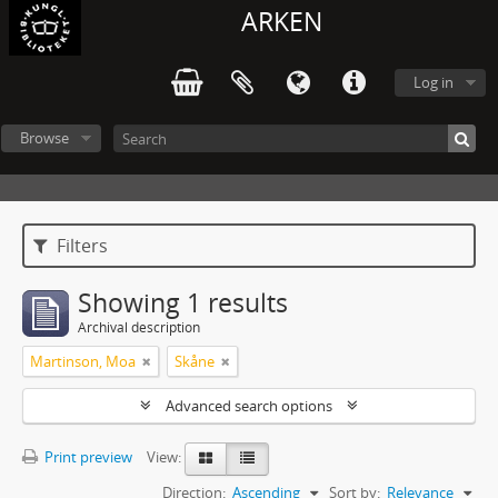
ARKEN
Log in
Browse
Filters
Showing 1 results
Archival description
Martinson, Moa
Skåne
Advanced search options
Print preview
View:
Direction:
Ascending
Sort by:
Relevance