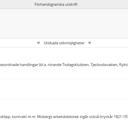
Förhandsgranska utskrift
Utökade sökmöjligheter
ordnade handlingar (bl.a. rörande Tisdagsklubben, Tjeckoslovakien, flykting
ssklipp, kontrakt m.m. Mobergs arbetsbibliotek ingår också (tryckår 1821-1