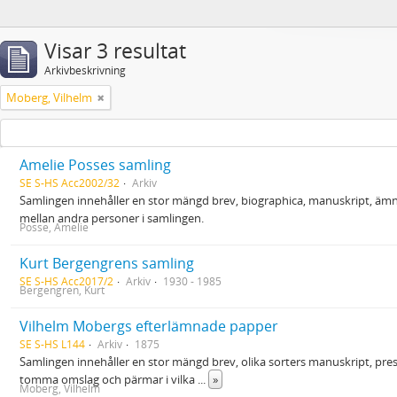
Visar 3 resultat
Arkivbeskrivning
Moberg, Vilhelm
Amelie Posses samling
SE S-HS Acc2002/32
Arkiv
Samlingen innehåller en stor mängd brev, biographica, manuskript, ämnes
mellan andra personer i samlingen.
Posse, Amelie
Kurt Bergengrens samling
SE S-HS Acc2017/2
Arkiv
1930 - 1985
Bergengren, Kurt
Vilhelm Mobergs efterlämnade papper
SE S-HS L144
Arkiv
1875
Samlingen innehåller en stor mängd brev, olika sorters manuskript, pre
tomma omslag och pärmar i vilka
...
»
Moberg, Vilhelm