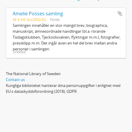
Amelie Posses samling
SE S-HS Acc2002/32
Fonds
Samlingen innehåller en stor mängd brev, biographica,
manuskript, ämnesordnade handlingar (bl.a. rörande
Tisdagsklubben, Tjeckoslovakien, flyktingar m.m.), fotografier,
pressklipp m.m. Det ingår även en hel del brev mellan andra
personer i samlingen.
Untitled
The National Library of Sweden
Contact us
Kungliga biblioteket hanterar dina personuppgifter i enlighet med
EU:s dataskyddsförordning (2018), GDPR.