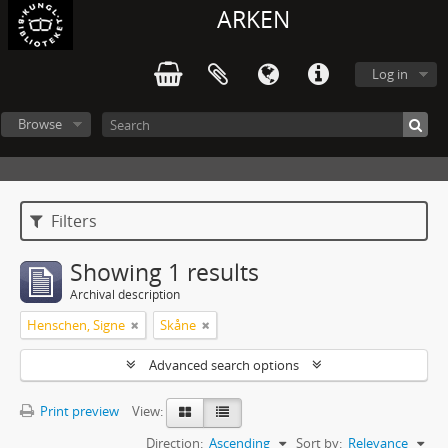
ARKEN
Log in
Browse
Filters
Showing 1 results
Archival description
Henschen, Signe
Skåne
Advanced search options
Print preview
View:
Direction:
Ascending
Sort by:
Relevance