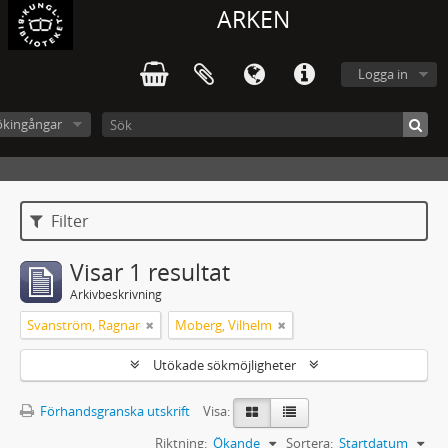
ARKEN
Logga in
ökingångar
Filter
Visar 1 resultat
Arkivbeskrivning
Svanström, Ragnar
Moberg, Vilhelm
Utökade sökmöjligheter
Förhandsgranska utskrift
Visa:
Riktning:
Ökande
Sortera:
Startdatum