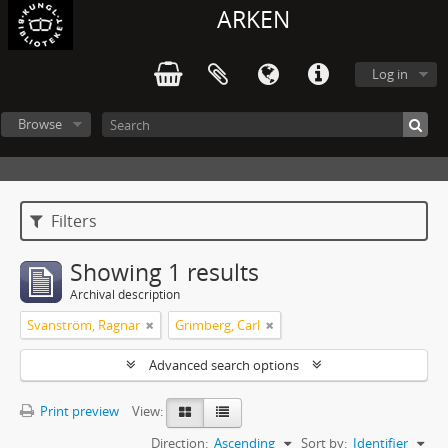
ARKEN
Log in
Browse
Filters
Showing 1 results
Archival description
Svanström, Ragnar
Grimberg, Carl
Advanced search options
Print preview
View:
Direction:
Ascending
Sort by:
Identifier