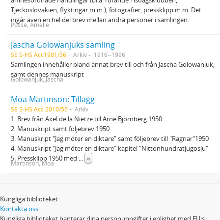
ämnesordnade handlingar (bl.a. rörande Tisdagsklubben,
Tjeckoslovakien, flyktingar m.m.), fotografier, pressklipp m.m. Det
ingår även en hel del brev mellan andra personer i samlingen.
Posse, Amelie
Jascha Golowanjuks samling
SE S-HS Acc1981/56
Arkiv
1916--1996
Samlingen innehåller bland annat brev till och från Jascha Golowanjuk,
samt dennes manuskript
Golowanjuk, Jascha
Moa Martinson: Tillägg
SE S-HS Acc 2010/56
Arkiv
1. Brev från Axel de la Nietze till Arne Björnberg 1950
2. Manuskript samt följebrev 1950
3. Manuskript "Jag möter en diktare" samt följebrev till "Ragnar"1950
4. Manuskript "Jag möter en diktare" kapitel "Nittonhundratjugosju"
5. Pressklipp 1950 med
...
»
Martinson, Moa
Kungliga biblioteket
Kontakta oss
Kungliga biblioteket hanterar dina personuppgifter i enlighet med EU:s