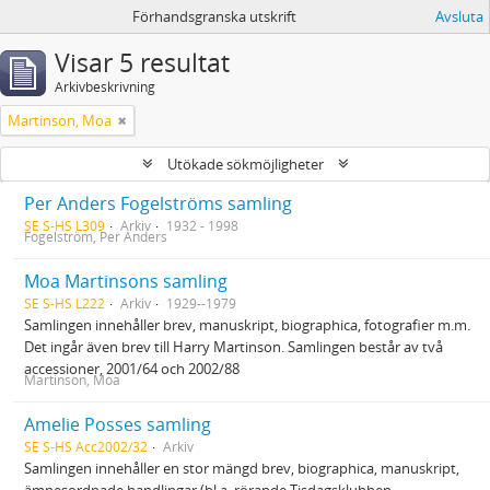
Förhandsgranska utskrift
Avsluta
Visar 5 resultat
Arkivbeskrivning
Martinson, Moa
Utökade sökmöjligheter
Per Anders Fogelströms samling
SE S-HS L309
Arkiv
1932 - 1998
Fogelström, Per Anders
Moa Martinsons samling
SE S-HS L222
Arkiv
1929--1979
Samlingen innehåller brev, manuskript, biographica, fotografier m.m.
Det ingår även brev till Harry Martinson. Samlingen består av två
accessioner, 2001/64 och 2002/88
Martinson, Moa
Amelie Posses samling
SE S-HS Acc2002/32
Arkiv
Samlingen innehåller en stor mängd brev, biographica, manuskript,