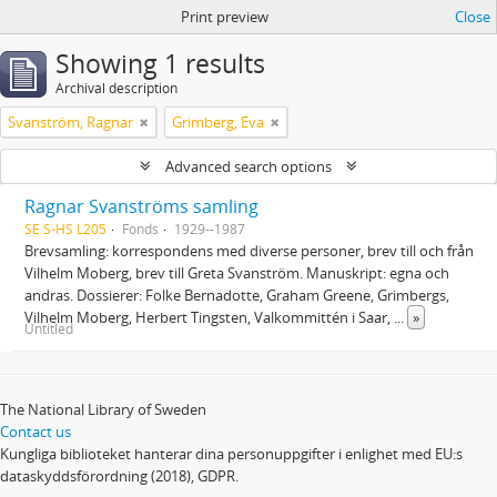
Print preview
Close
Showing 1 results
Archival description
Svanström, Ragnar
Grimberg, Eva
Advanced search options
Ragnar Svanströms samling
SE S-HS L205
Fonds
1929--1987
Brevsamling: korrespondens med diverse personer, brev till och från
Vilhelm Moberg, brev till Greta Svanström. Manuskript: egna och
andras. Dossierer: Folke Bernadotte, Graham Greene, Grimbergs,
Vilhelm Moberg, Herbert Tingsten, Valkommittén i Saar,
...
»
Untitled
The National Library of Sweden
Contact us
Kungliga biblioteket hanterar dina personuppgifter i enlighet med EU:s
dataskyddsförordning (2018), GDPR.