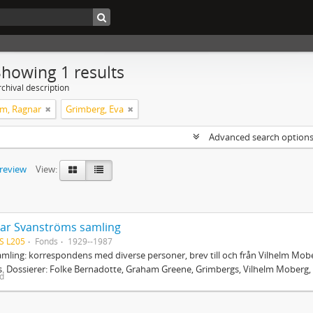
Showing 1 results
chival description
m, Ragnar
Grimberg, Eva
Advanced search option
preview
View:
ar Svanströms samling
S L205
Fonds
1929--1987
mling: korrespondens med diverse personer, brev till och från Vilhelm Mobe
. Dossierer: Folke Bernadotte, Graham Greene, Grimbergs, Vilhelm Moberg, 
ed