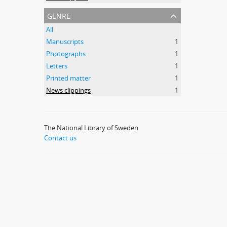
genre
All
Manuscripts
1
Photographs
1
Letters
1
Printed matter
1
News clippings
1
The National Library of Sweden
Contact us