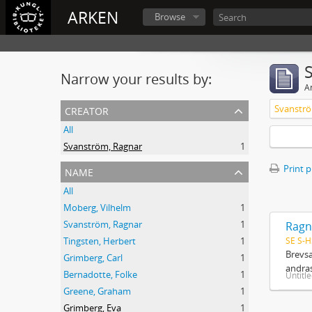
ARKEN
Browse
Narrow your results by:
Ar
creator
Svanströ
All
Svanström, Ragnar
1
name
Print 
All
Moberg, Vilhelm
1
Svanström, Ragnar
1
Ragn
SE S-H
Tingsten, Herbert
1
Brevsa
Grimberg, Carl
1
andras
Bernadotte, Folke
1
Untitl
Greene, Graham
1
Grimberg, Eva
1