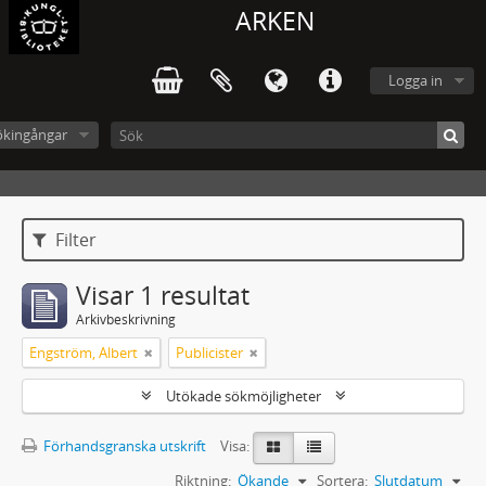
ARKEN
Logga in
ökingångar
Filter
Visar 1 resultat
Arkivbeskrivning
Engström, Albert
Publicister
Utökade sökmöjligheter
Förhandsgranska utskrift
Visa:
Riktning:
Ökande
Sortera:
Slutdatum