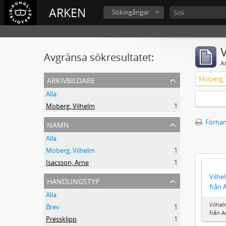
ARKEN
Sökingångar
V
Avgränsa sökresultatet:
A
arkivbildare
Moberg, 
Alla
Moberg, Vilhelm
1
namn
Förhan
Alla
Moberg, Vilhelm
1
Isacsson, Arne
1
Vilhe
handlingstyp
från 
Alla
Vilhel
Brev
1
från A
Pressklipp
1