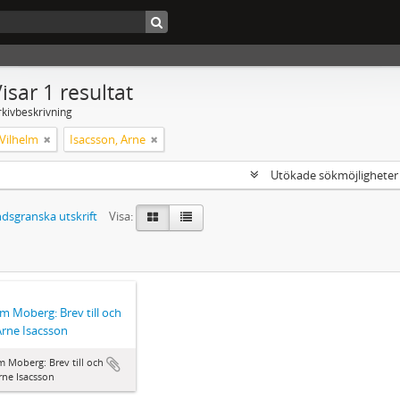
isar 1 resultat
rkivbeskrivning
Vilhelm
Isacsson, Arne
Utökade sökmöjlighete
dsgranska utskrift
Visa:
lm Moberg: Brev till och
Arne Isacsson
m Moberg: Brev till och
rne Isacsson