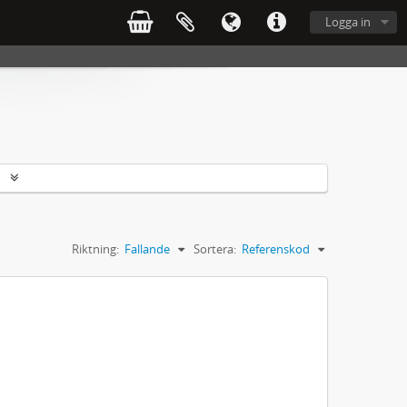
Logga in
r
Riktning:
Fallande
Sortera:
Referenskod