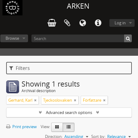
ARKEN
Log in
Browse
Filters
Showing 1 results
Archival description
Gerhard, Karl
Tjeckoslovakien
Författare
Advanced search options
Print preview
View:
Direction:
Ascending
Sort by:
Relevance