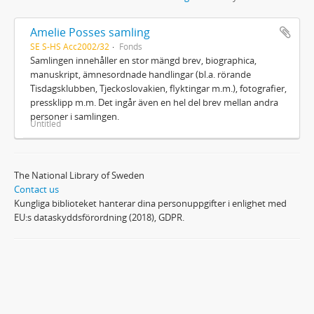
Amelie Posses samling
SE S-HS Acc2002/32
Fonds
Samlingen innehåller en stor mängd brev, biographica,
manuskript, ämnesordnade handlingar (bl.a. rörande
Tisdagsklubben, Tjeckoslovakien, flyktingar m.m.), fotografier,
pressklipp m.m. Det ingår även en hel del brev mellan andra
personer i samlingen.
Untitled
The National Library of Sweden
Contact us
Kungliga biblioteket hanterar dina personuppgifter i enlighet med
EU:s dataskyddsförordning (2018), GDPR.