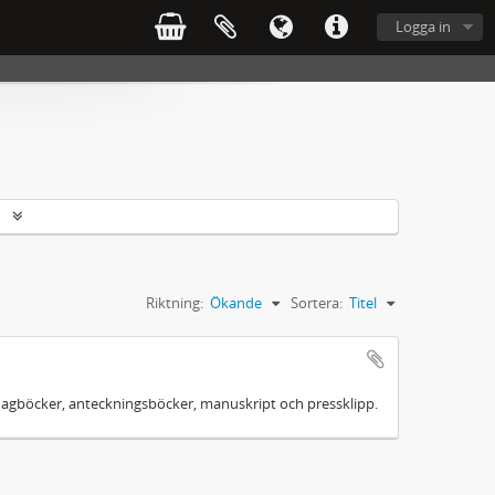
Logga in
r
Riktning:
Ökande
Sortera:
Titel
as dagböcker, anteckningsböcker, manuskript och pressklipp.