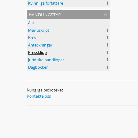
Kvinnliga författare
1
handlingstyp
Alla
Manuskript
1
Brev
1
Anteckningar
1
Pressklipp
1
Juridiska handlingar
1
Dagböcker
1
Kungliga biblioteket
Kontakta oss