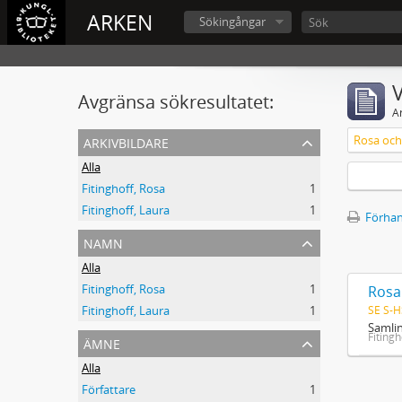
ARKEN
Sökingångar
V
Avgränsa sökresultatet:
A
arkivbildare
Rosa och
Alla
Fitinghoff, Rosa
1
Fitinghoff, Laura
1
Förhan
namn
Alla
Fitinghoff, Rosa
1
Rosa
SE S-H
Fitinghoff, Laura
1
Samlin
Fitingh
ämne
Alla
Författare
1