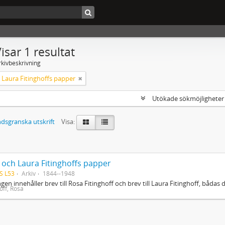
isar 1 resultat
rkivbeskrivning
 Laura Fitinghoffs papper
Utökade sökmöjlighete
dsgranska utskrift
Visa:
 och Laura Fitinghoffs papper
S L53
Arkiv
1844--1948
gen innehåller brev till Rosa Fitinghoff och brev till Laura Fitinghoff, båd
off, Rosa