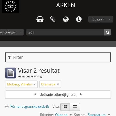
ARKEN
Logga in
ökingångar
Filter
Visar 2 resultat
Arkivbeskrivning
Moberg, Vilhelm
Dramatik
Utökade sökmöjligheter
Förhandsgranska utskrift
Visa:
Riktning:
Ökande
Sortera:
Startdatum