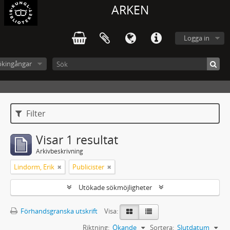
ARKEN
Logga in
ökingångar
Filter
Visar 1 resultat
Arkivbeskrivning
Lindorm, Erik
Publicister
Utökade sökmöjligheter
Förhandsgranska utskrift
Visa:
Riktning:
Ökande
Sortera:
Slutdatum