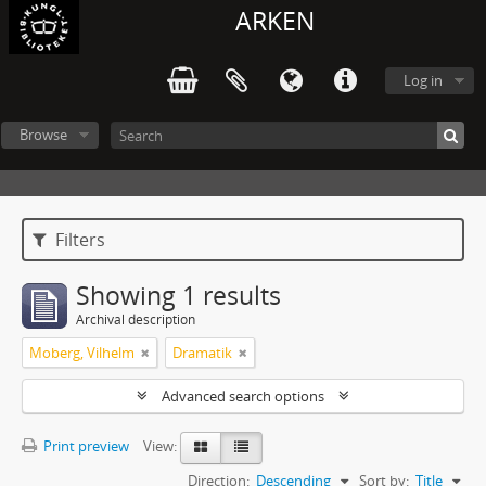
ARKEN
Log in
Browse
Filters
Showing 1 results
Archival description
Moberg, Vilhelm
Dramatik
Advanced search options
Print preview
View:
Direction:
Descending
Sort by:
Title