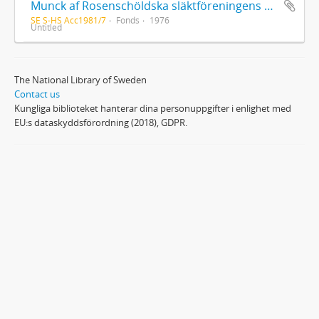
Munck af Rosenschöldska släktföreningens handlingar 6. Presidenten Thomas Munck af Rosenschöld och hans hustru Augusta Malmborg
SE S-HS Acc1981/7
Fonds
1976
Untitled
The National Library of Sweden
Contact us
Kungliga biblioteket hanterar dina personuppgifter i enlighet med
EU:s dataskyddsförordning (2018), GDPR.