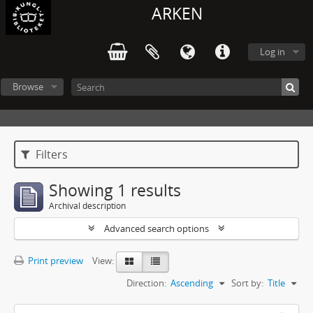
ARKEN
Log in
Browse
Filters
Showing 1 results
Archival description
Advanced search options
Print preview
View:
Direction:
Ascending
Sort by:
Title