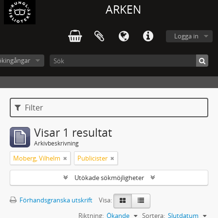
ARKEN
Logga in
ökingångar
Filter
Visar 1 resultat
Arkivbeskrivning
Moberg, Vilhelm
Publicister
Utökade sökmöjligheter
Förhandsgranska utskrift
Visa:
Riktning:
Ökande
Sortera:
Slutdatum