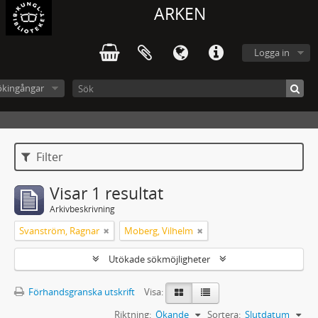
ARKEN
Logga in
ökingångar
Filter
Visar 1 resultat
Arkivbeskrivning
Svanström, Ragnar
Moberg, Vilhelm
Utökade sökmöjligheter
Förhandsgranska utskrift
Visa:
Riktning:
Ökande
Sortera:
Slutdatum