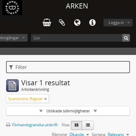
ARKEN
Logga in
ökingångar
Filter
Visar 1 resultat
Arkivbeskrivning
Svanström, Ragnar
Utökade sökmöjligheter
Förhandsgranska utskrift
Visa:
Riktning:
Ökande
Sortera:
Relevans