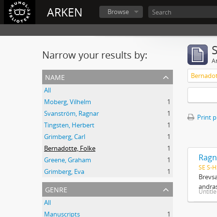
ARKEN
Browse
Narrow your results by:
Ar
name
Bernadot
All
Moberg, Vilhelm
1
Svanström, Ragnar
1
Print 
Tingsten, Herbert
1
Grimberg, Carl
1
Bernadotte, Folke
1
Ragn
Greene, Graham
1
SE S-H
Grimberg, Eva
1
Brevsa
andras
genre
Untitl
All
Manuscripts
1