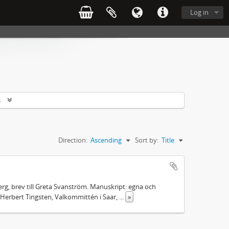
Log in
s
Direction:
Ascending
Sort by:
Title
rg, brev till Greta Svanström. Manuskript: egna och
Herbert Tingsten, Valkommittén i Saar,
...
»