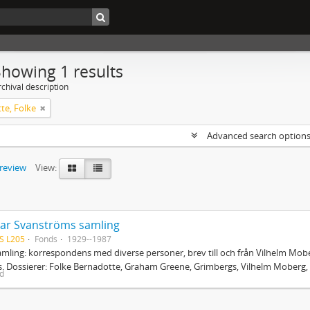
Showing 1 results
chival description
te, Folke
Advanced search option
preview
View:
ar Svanströms samling
S L205
Fonds
1929--1987
mling: korrespondens med diverse personer, brev till och från Vilhelm Mobe
. Dossierer: Folke Bernadotte, Graham Greene, Grimbergs, Vilhelm Moberg, 
ed