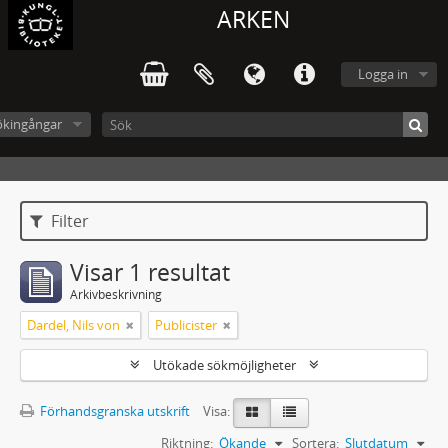
ARKEN
Logga in
ökingångar
Filter
Visar 1 resultat
Arkivbeskrivning
Dardel, Nils von
Publicister
Utökade sökmöjligheter
Förhandsgranska utskrift
Visa:
Riktning:
Ökande
Sortera:
Slutdatum