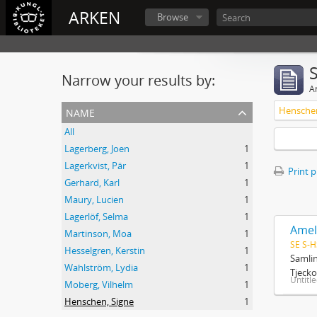
ARKEN
Browse
Narrow your results by:
Ar
name
Henschen
All
Lagerberg, Joen
1
Lagerkvist, Pär
1
Print 
Gerhard, Karl
1
Maury, Lucien
1
Lagerlöf, Selma
1
Amel
Martinson, Moa
1
SE S-H
Hesselgren, Kerstin
1
Samlin
Wahlström, Lydia
1
Tjecko
Untitl
Moberg, Vilhelm
1
Henschen, Signe
1