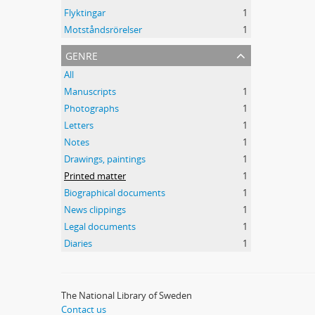
Flyktingar
1
Motståndsrörelser
1
genre
All
Manuscripts
1
Photographs
1
Letters
1
Notes
1
Drawings, paintings
1
Printed matter
1
Biographical documents
1
News clippings
1
Legal documents
1
Diaries
1
The National Library of Sweden
Contact us