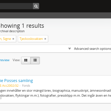
Showing 1 results
chival description
, Signe
Tjeckoslovakien
Advanced search option
preview
View:
ie Posses samling
S Acc2002/32
Fonds
gen innehåller en stor mängd brev, biographica, manuskript, ämnesordnade
slovakien, flyktingar m.m.), fotografier, pressklipp m.m. Det ingår även en h
ed