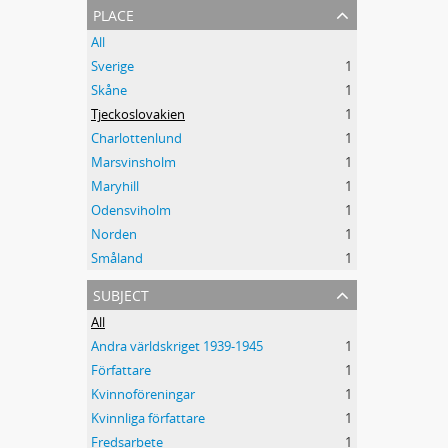
place
All
Sverige
1
Skåne
1
Tjeckoslovakien
1
Charlottenlund
1
Marsvinsholm
1
Maryhill
1
Odensviholm
1
Norden
1
Småland
1
subject
All
Andra världskriget 1939-1945
1
Författare
1
Kvinnoföreningar
1
Kvinnliga författare
1
Fredsarbete
1