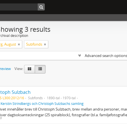
Showing 3 results
chival description
rg, August
Subfonds
Advanced search option
preview
View:
stoph Sulzbach
S L300:2012/16
Subfonds
1890-tal - 1970-tal
f
Kerstin Strindbergs och Christoph Sulzbachs samling
ivet innehåller brev till Christoph Sulzbach, brev mellan andra personer, ma
ver dagboksanteckningar (25 spiralblock), fotografier (bl.a. familjefotografi
ed