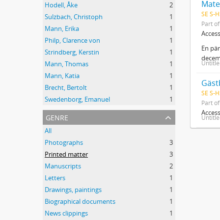
Mate
Hodell, Åke
2
SE S-H
Sulzbach, Christoph
1
Part o
Mann, Erika
1
Access
Philp, Clarence von
1
En pär
Strindberg, Kerstin
1
decemb
Untitl
Mann, Thomas
1
Mann, Katia
1
Gäst
Brecht, Bertolt
1
SE S-H
Swedenborg, Emanuel
1
Part o
Access
genre
Untitl
All
Photographs
3
Printed matter
3
Manuscripts
2
Letters
1
Drawings, paintings
1
Biographical documents
1
News clippings
1