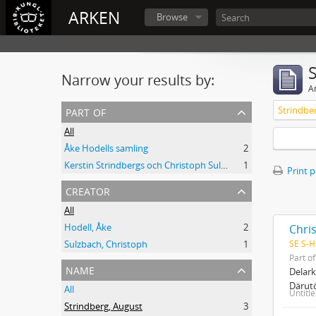
ARKEN
Browse
Narrow your results by:
Ar
part of
Strindbe
All
Åke Hodells samling
2
Kerstin Strindbergs och Christoph Sulzbachs samling
1
Print 
creator
All
Hodell, Åke
2
Chri
SE S-H
Sulzbach, Christoph
1
Part o
name
Delark
Därutö
All
Untitl
Strindberg, August
3