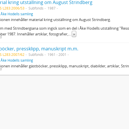
rial kring utställning om August Strindberg
S L283:2006/53
Subfonds
1987
f
Åke Hodells samling
ionen innehåller material kring utställning om August Strindberg.
m med Strindbergiana som ingick som en del i Åke Hodells utställning "Res
er 1987. Innehåller artiklar, fotografier,
...
»
ed
böcker, pressklipp, manuskript m.m.
S L283:2007/62
Subfonds
1961 - 2001
f
Åke Hodells samling
ionen innehåller gästböcker, pressklipp, manuskript, diabilder, artiklar, Str
ed