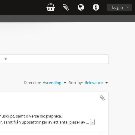
Log in
s
Direction:
Ascending
Sort by:
Relevance
nuskript, samt diverse biographica.
er, samt från uppsättningar av ett antal pjäser av
...
»