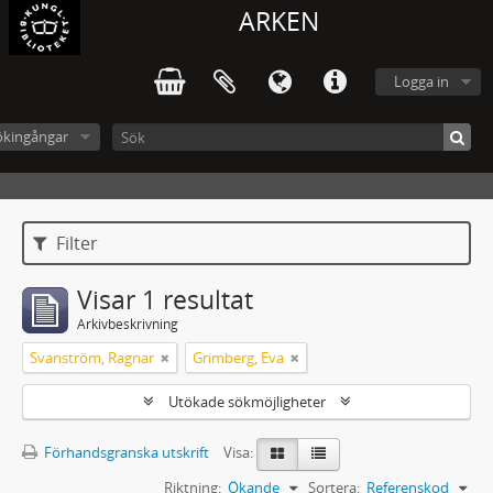
ARKEN
Logga in
ökingångar
Filter
Visar 1 resultat
Arkivbeskrivning
Svanström, Ragnar
Grimberg, Eva
Utökade sökmöjligheter
Förhandsgranska utskrift
Visa:
Riktning:
Ökande
Sortera:
Referenskod