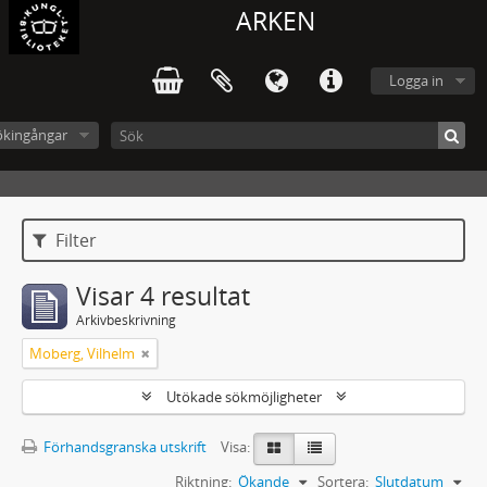
ARKEN
Logga in
ökingångar
Filter
Visar 4 resultat
Arkivbeskrivning
Moberg, Vilhelm
Utökade sökmöjligheter
Förhandsgranska utskrift
Visa:
Riktning:
Ökande
Sortera:
Slutdatum