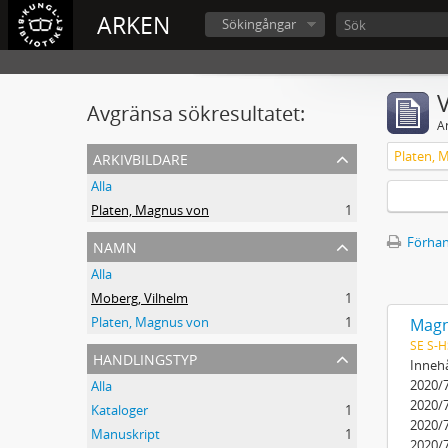
ARKEN
Sökingångar
V
Avgränsa sökresultatet:
A
arkivbildare
Platen, 
Alla
Platen, Magnus von
1
namn
Förhan
Alla
Moberg, Vilhelm
1
Platen, Magnus von
1
Magn
SE S-H
handlingstyp
Innehå
2020/7
Alla
2020/7
Kataloger
1
2020/7
Manuskript
1
2020/7