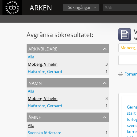
ARKEN
Sökingångar
V
Avgränsa sökresultatet:
A
arkivbildare
Moberg, 
Alla
Moberg, Vilhelm
3
Hafström, Gerhard
1
Förhan
namn
Alla
Moberg, Vilhelm
3
Hafström, Gerhard
1
Gerha
ställ
ämne
förfo
svens
Alla
korr
Svenska författare
1