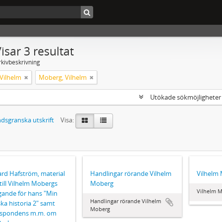
isar 3 resultat
rkivbeskrivning
Vilhelm
Moberg, Vilhelm
Utökade sökmöjlighete
dsgranska utskrift
Visa:
rd Hafström, material
Handlingar rörande Vilhelm
Vilhelm
t till Vilhelm Mobergs
Moberg
Vilhelm M
gande för hans "Min
Handlingar rörande Vilhelm
ka historia 2" samt
Moberg
espondens m.m. om