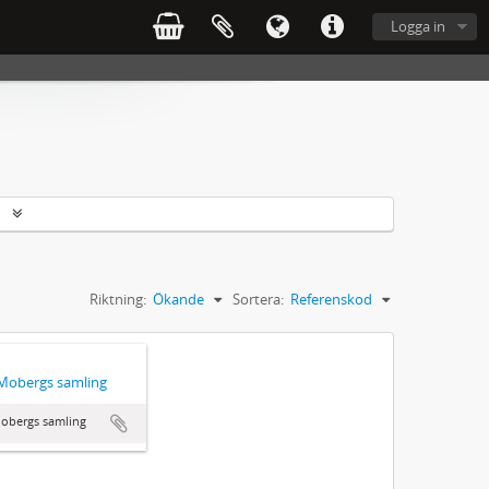
Logga in
r
Riktning:
Ökande
Sortera:
Referenskod
 Mobergs samling
obergs samling