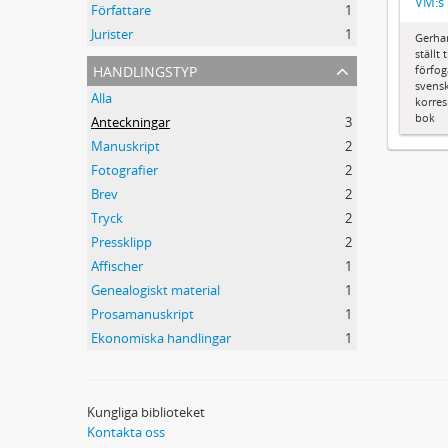
VM:s
Författare
1
Jurister
1
Gerhar
ställt
handlingstyp
förfog
svensk
Alla
korre
bok
Anteckningar
3
Manuskript
2
Fotografier
2
Brev
2
Tryck
2
Pressklipp
2
Affischer
1
Genealogiskt material
1
Prosamanuskript
1
Ekonomiska handlingar
1
Kungliga biblioteket
Kontakta oss