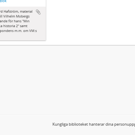
 bok
d Hafström, material
 till Vilhelm Mobergs
ande för hans "Min
a historia 2" samt
spondens m.m. om VM:s
Kungliga biblioteket hanterar dina personuppg