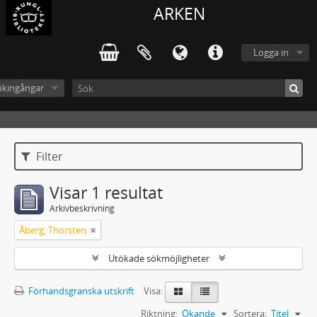
ARKEN
Logga in
ökingångar
Filter
Visar 1 resultat
Arkivbeskrivning
Åberg, Thorsten
Utökade sökmöjligheter
Förhandsgranska utskrift
Visa:
Riktning:
Ökande
Sortera:
Titel