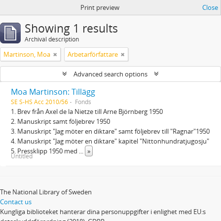
Print preview
Close
Showing 1 results
Archival description
Martinson, Moa
Arbetarförfattare
Advanced search options
Moa Martinson: Tillägg
SE S-HS Acc 2010/56
Fonds
1. Brev från Axel de la Nietze till Arne Björnberg 1950
2. Manuskript samt följebrev 1950
3. Manuskript "Jag möter en diktare" samt följebrev till "Ragnar"1950
4. Manuskript "Jag möter en diktare" kapitel "Nittonhundratjugosju"
5. Pressklipp 1950 med
...
»
Untitled
The National Library of Sweden
Contact us
Kungliga biblioteket hanterar dina personuppgifter i enlighet med EU:s