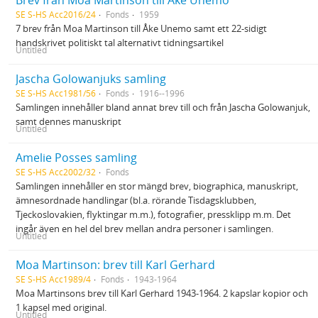
Brev från Moa Martinson till Åke Unemo
SE S-HS Acc2016/24
Fonds
1959
7 brev från Moa Martinson till Åke Unemo samt ett 22-sidigt
handskrivet politiskt tal alternativt tidningsartikel
Untitled
Jascha Golowanjuks samling
SE S-HS Acc1981/56
Fonds
1916--1996
Samlingen innehåller bland annat brev till och från Jascha Golowanjuk,
samt dennes manuskript
Untitled
Amelie Posses samling
SE S-HS Acc2002/32
Fonds
Samlingen innehåller en stor mängd brev, biographica, manuskript,
ämnesordnade handlingar (bl.a. rörande Tisdagsklubben,
Tjeckoslovakien, flyktingar m.m.), fotografier, pressklipp m.m. Det
ingår även en hel del brev mellan andra personer i samlingen.
Untitled
Moa Martinson: brev till Karl Gerhard
SE S-HS Acc1989/4
Fonds
1943-1964
Moa Martinsons brev till Karl Gerhard 1943-1964. 2 kapslar kopior och
1 kapsel med original.
Untitled