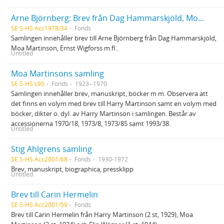
Arne Björnberg: Brev från Dag Hammarskjöld, Moa Martinson, Ernst Wigforss m.fl.
SE S-HS Acc1978/34
Fonds
Samlingen innehåller brev till Arne Björnberg från Dag Hammarskjöld,
Moa Martinson, Ernst Wigforss m.fl..
Untitled
Moa Martinsons samling
SE S-HS L95
Fonds
1923--1970
Samlingen innehåller brev, manuskript, böcker m m. Observera att
det finns en volym med brev till Harry Martinson samt en volym med
böcker, dikter o. dyl. av Harry Martinson i samlingen. Består av
accessionerna 1970/18, 1973/8, 1973/85 samt 1993/38.
Untitled
Stig Ahlgrens samling
SE S-HS Acc2001/68
Fonds
1930-1972
Brev, manuskript, biographica, pressklipp
Untitled
Brev till Carin Hermelin
SE S-HS Acc2001/59
Fonds
Brev till Carin Hermelin från Harry Martinson (2 st, 1929), Moa