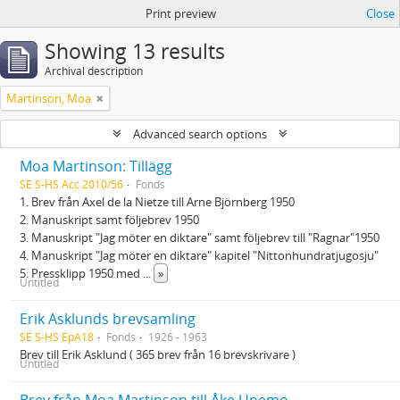
Print preview
Close
Showing 13 results
Archival description
Martinson, Moa
Advanced search options
Moa Martinson: Tillägg
SE S-HS Acc 2010/56
Fonds
1. Brev från Axel de la Nietze till Arne Björnberg 1950
2. Manuskript samt följebrev 1950
3. Manuskript "Jag möter en diktare" samt följebrev till "Ragnar"1950
4. Manuskript "Jag möter en diktare" kapitel "Nittonhundratjugosju"
5. Pressklipp 1950 med
...
»
Untitled
Erik Asklunds brevsamling
SE S-HS EpA18
Fonds
1926 - 1963
Brev till Erik Asklund ( 365 brev från 16 brevskrivare )
Untitled