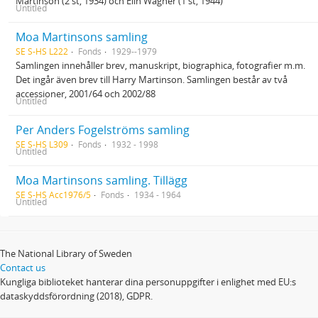
Martinson (2 st, 1934) och Elin Wägner (1 st, 1944)
Untitled
Moa Martinsons samling
SE S-HS L222
Fonds
1929--1979
Samlingen innehåller brev, manuskript, biographica, fotografier m.m.
Det ingår även brev till Harry Martinson. Samlingen består av två
accessioner, 2001/64 och 2002/88
Untitled
Per Anders Fogelströms samling
SE S-HS L309
Fonds
1932 - 1998
Untitled
Moa Martinsons samling. Tillägg
SE S-HS Acc1976/5
Fonds
1934 - 1964
Untitled
The National Library of Sweden
Contact us
Kungliga biblioteket hanterar dina personuppgifter i enlighet med EU:s
dataskyddsförordning (2018), GDPR.