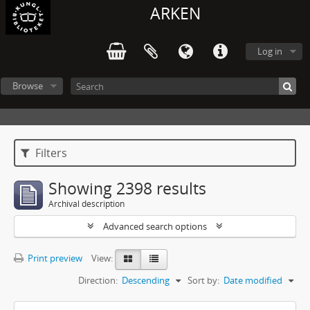
ARKEN
Log in
Browse
Filters
Showing 2398 results
Archival description
Advanced search options
Print preview
View:
Direction:
Descending
Sort by:
Date modified