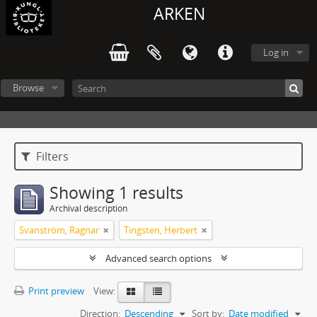
ARKEN
Log in
Browse
Filters
Showing 1 results
Archival description
Svanström, Ragnar
Tingsten, Herbert
Advanced search options
Print preview
View:
Direction:
Descending
Sort by:
Date modified