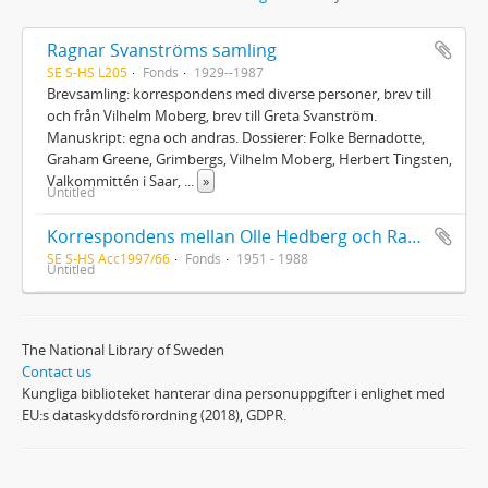
Ragnar Svanströms samling
SE S-HS L205
Fonds
1929--1987
Brevsamling: korrespondens med diverse personer, brev till
och från Vilhelm Moberg, brev till Greta Svanström.
Manuskript: egna och andras. Dossierer: Folke Bernadotte,
Graham Greene, Grimbergs, Vilhelm Moberg, Herbert Tingsten,
Valkommittén i Saar,
...
»
Untitled
Korrespondens mellan Olle Hedberg och Ragnar Svanström, förteckning över brev mellan Olle Hedberg och Ragnar Svanström, korrespondens mellan Vilgot Sjöman och Ragnar Svanström rörande Olle Hedberg, material rörande Olle Hedberg, material från Elisabeth Cederschiöld rörande Olle Hedberg
SE S-HS Acc1997/66
Fonds
1951 - 1988
Untitled
The National Library of Sweden
Contact us
Kungliga biblioteket hanterar dina personuppgifter i enlighet med
EU:s dataskyddsförordning (2018), GDPR.