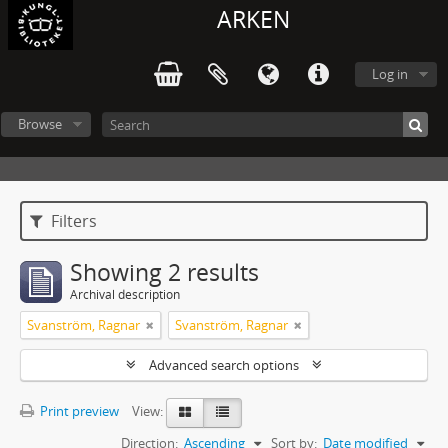
ARKEN
Log in
Browse
Filters
Showing 2 results
Archival description
Svanström, Ragnar
Svanström, Ragnar
Advanced search options
Print preview
View:
Direction:
Ascending
Sort by:
Date modified