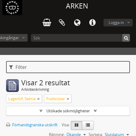
ARKEN
Logga in
ökingångar
Filter
Visar 2 resultat
Arkivbeskrivning
Lagerlöf, Selma
Publicister
Utökade sökmöjligheter
Förhandsgranska utskrift
Visa:
Riktning:
Ökande
Sortera:
Slutdatum