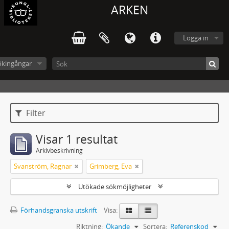
ARKEN
Logga in
ökingångar
Filter
Visar 1 resultat
Arkivbeskrivning
Svanström, Ragnar
Grimberg, Eva
Utökade sökmöjligheter
Förhandsgranska utskrift
Visa:
Riktning:
Ökande
Sortera:
Referenskod