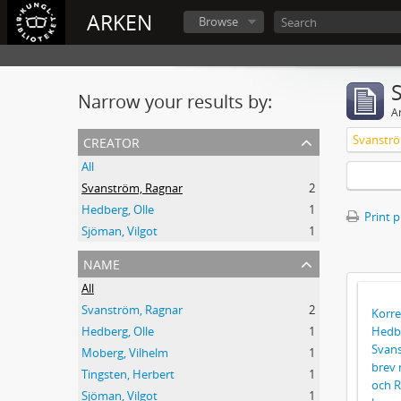
ARKEN
Browse
Narrow your results by:
Ar
creator
Svanströ
All
Svanström, Ragnar
2
Hedberg, Olle
1
Print 
Sjöman, Vilgot
1
name
All
Svanström, Ragnar
2
Korre
Hedb
Hedberg, Olle
1
Svans
Moberg, Vilhelm
1
brev 
Tingsten, Herbert
1
och R
Sjöman, Vilgot
1