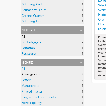
korr
Grimberg, Carl
1
Vilgo
Svans
Bernadotte, Folke
1
Hedbe
Greene, Graham
1
Olle 
Grimberg, Eva
1
Elisa
subject
röran
All
Korre
Hedbe
Bokförläggare
2
Svanst
Författare
1
brev m
Ragna
Regissörer
1
korre
Sjöma
genre
rörand
rörand
All
från E
Photographs
2
röran
Letters
2
Manuscripts
1
Printed matter
1
Biographical documents
1
News clippings
1