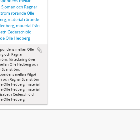
espondens mellan
t Sjöman och Ragnar
tröm rörande Olle
rg, material rörande
Hedberg, material från
beth Cederschiöld
de Olle Hedberg
spondens mellan Olle
rg och Ragnar
röm, förteckning över
ellan Olle Hedberg och
r Svanström,
spondens mellan Vilgot
n och Ragnar Svanström
e Olle Hedberg, material
e Olle Hedberg, material
lisabeth Cederschiöld
de Olle Hedberg