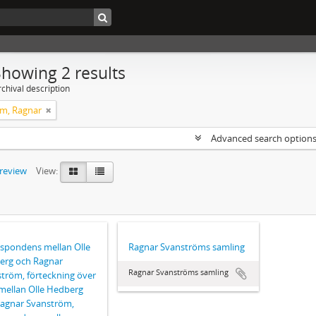
Showing 2 results
chival description
m, Ragnar
Advanced search option
preview
View:
spondens mellan Olle
Ragnar Svanströms samling
erg och Ragnar
Ragnar Svanströms samling
tröm, förteckning över
mellan Olle Hedberg
agnar Svanström,