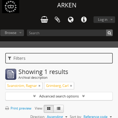
ARKEN
Log in
Browse
Filters
Showing 1 results
Archival description
Svanström, Ragnar
Grimberg, Carl
Advanced search options
Print preview
View:
Direction:
Ascending
Sort by:
Reference code