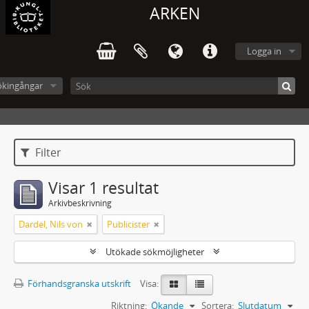
ARKEN
Logga in
ökingångar
Filter
Visar 1 resultat
Arkivbeskrivning
Dardel, Nils von
Publicister
Utökade sökmöjligheter
Förhandsgranska utskrift
Visa:
Riktning:
Ökande
Sortera:
Slutdatum