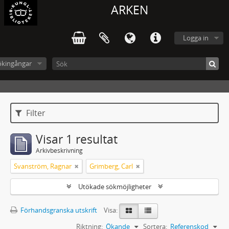
ARKEN
Logga in
ökingångar
Filter
Visar 1 resultat
Arkivbeskrivning
Svanström, Ragnar
Grimberg, Carl
Utökade sökmöjligheter
Förhandsgranska utskrift
Visa:
Riktning:
Ökande
Sortera:
Referenskod