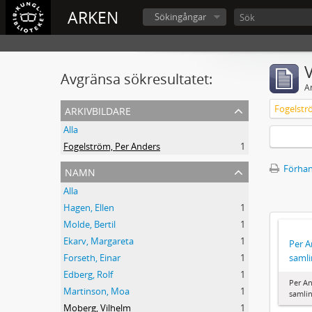
ARKEN
Sökingångar
V
Avgränsa sökresultatet:
A
arkivbildare
Fogelstr
Alla
Fogelström, Per Anders
1
namn
Förhan
Alla
Hagen, Ellen
1
Molde, Bertil
1
Ekarv, Margareta
1
Per A
samli
Forseth, Einar
1
Edberg, Rolf
1
Per A
Martinson, Moa
1
samli
Moberg, Vilhelm
1