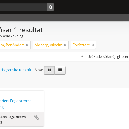
isar 1 resultat
rkivbeskrivning
öm, Per Anders
Moberg, Vilhelm
Författare
Utökade sökmöjlighete
dsgranska utskrift
Visa:
nders Fogelströms
ng
nders Fogelströms
ng