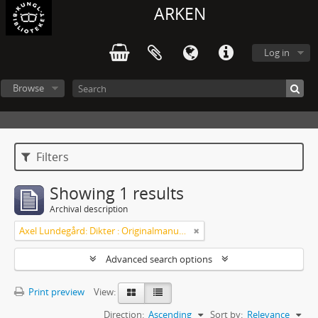
ARKEN
Log in
Browse
Filters
Showing 1 results
Archival description
Axel Lundegård: Dikter : Originalmanuskript
Advanced search options
Print preview
View:
Direction:
Ascending
Sort by:
Relevance